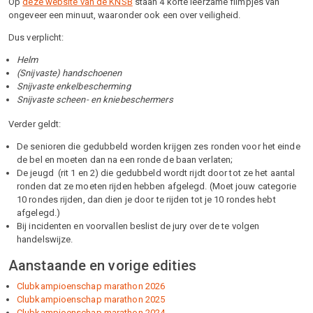
Op
deze website van de KNSB
staan 4 korte leerzame filmpjes van
ongeveer een minuut, waaronder ook een over veiligheid.
Dus verplicht:
Helm
(Snijvaste) handschoenen
Snijvaste enkelbescherming
Snijvaste scheen- en kniebeschermers
Verder geldt:
De senioren die gedubbeld worden krijgen zes ronden voor het einde
de bel en moeten dan na een ronde de baan verlaten;
De jeugd (rit 1 en 2) die gedubbeld wordt rijdt door tot ze het aantal
ronden dat ze moeten rijden hebben afgelegd. (Moet jouw categorie
10 rondes rijden, dan dien je door te rijden tot je 10 rondes hebt
afgelegd.)
Bij incidenten en voorvallen beslist de jury over de te volgen
handelswijze.
Aanstaande en vorige edities
Clubkampioenschap marathon 2026
Clubkampioenschap marathon 2025
Clubkampioenschap marathon 2024