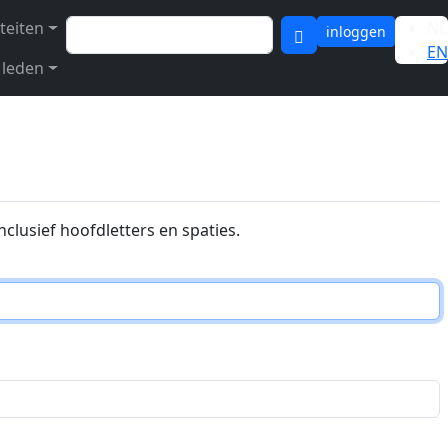
Zoeken
iteiten
NL
inloggen
EN
 leden
inclusief hoofdletters en spaties.