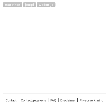
marathon
jeugd
wedstrijd
Voet
Contact
Contactgegevens
FAQ
Disclaimer
Privacyverklaring