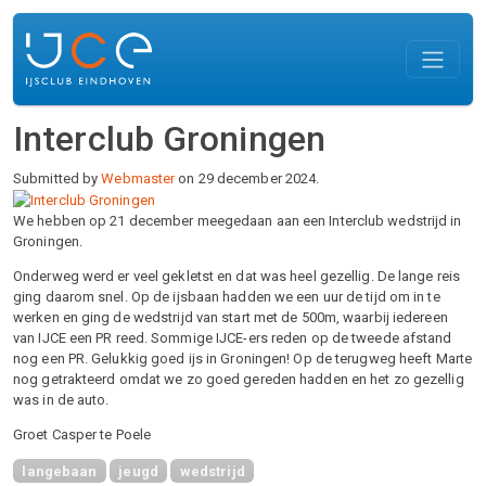
Overslaan en naar de inhoud gaan
Interclub Groningen
Submitted by
Webmaster
on 29 december 2024.
We hebben op 21 december meegedaan aan een Interclub wedstrijd in
Groningen.
Onderweg werd er veel gekletst en dat was heel gezellig. De lange reis
ging daarom snel. Op de ijsbaan hadden we een uur de tijd om in te
werken en ging de wedstrijd van start met de 500m, waarbij iedereen
van IJCE een PR reed. Sommige IJCE-ers reden op de tweede afstand
nog een PR. Gelukkig goed ijs in Groningen! Op de terugweg heeft Marte
nog getrakteerd omdat we zo goed gereden hadden en het zo gezellig
was in de auto.
Groet Casper te Poele
langebaan
jeugd
wedstrijd