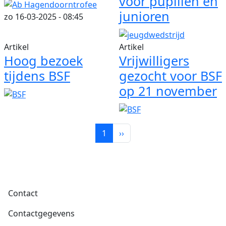
voor pupillen en
junioren
zo 16-03-2025 - 08:45
Artikel
Artikel
Hoog bezoek
Vrijwilligers
tijdens BSF
gezocht voor BSF
op 21 november
Paginering
Volgende pagina
1
››
Voet
Contact
Contactgegevens