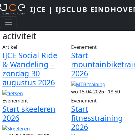
Overslaan en naar de inhoud gaan
IJCE | IJSCLUB EINDHOVE
activiteit
Artikel
Evenement
IJCE Social Ride
Start
& Wandeling –
mountainbiketrai
zondag 30
2026
augustus 2026
wo 15-04-2026 - 18:50
Evenement
Evenement
Start skeeleren
Start
2026
fitnesstraining
2026