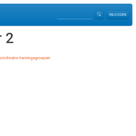
Zoeken
INLOGGEN
 2
oördinator trainingsgroepen
.