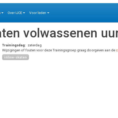
n
Over IJCE
Voor leden
aten volwassenen uur
Trainingsdag
zaterdag
Wijzigingen of fouten voor deze Trainingsgroep graag doorgeven aan de
c
inline-skaten