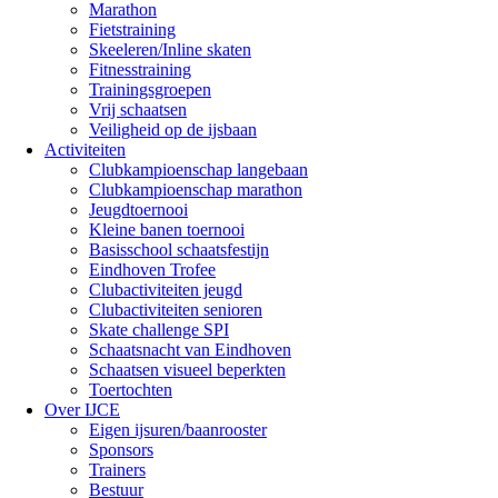
Marathon
Fietstraining
Skeeleren/Inline skaten
Fitnesstraining
Trainingsgroepen
Vrij schaatsen
Veiligheid op de ijsbaan
Activiteiten
Clubkampioenschap langebaan
Clubkampioenschap marathon
Jeugdtoernooi
Kleine banen toernooi
Basisschool schaatsfestijn
Eindhoven Trofee
Clubactiviteiten jeugd
Clubactiviteiten senioren
Skate challenge SPI
Schaatsnacht van Eindhoven
Schaatsen visueel beperkten
Toertochten
Over IJCE
Eigen ijsuren/baanrooster
Sponsors
Trainers
Bestuur