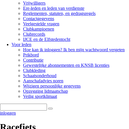
Vrijwilligers
Ere-leden en leden van verdienste
Reglementen, statuten, en gedragsregels
Contactgegevens
Veelgestelde vragen
Clubkampioenen
Clubrecords
IJCE en de Elfstedentocht
Voor leden
Hoe kan ik inloggen? Ik ben mijn wachtwoord vergeten
Prikbord
Contributie
Gewestelijke abonnementen en KNSB licenties
Clubkleding
Schaatsonderhoud
Aanschafadvies noren
Wijzigen persoonlijke gegevens
Opzegging lidmaatschap
Veilig sportklimaat
Zoeken
inloggen
Racefiets