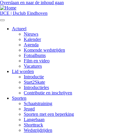
Overslaan en naar de inhoud gaan
IJCE | IJsclub Eindhoven
Actueel
Nieuws
Hoofdnavigatie
Kalender
Agenda
Komende wedstrijden
Fotoalbums
Film en video
Vacatures
Lid worden
Introductie
Start2Skate
Introductieles
Contributie en inschrijven
Sporten
Schaatstraining
Jeugd
Sporten met een beperking
Langebaan
Shorttrack
Wedstrijdrijden