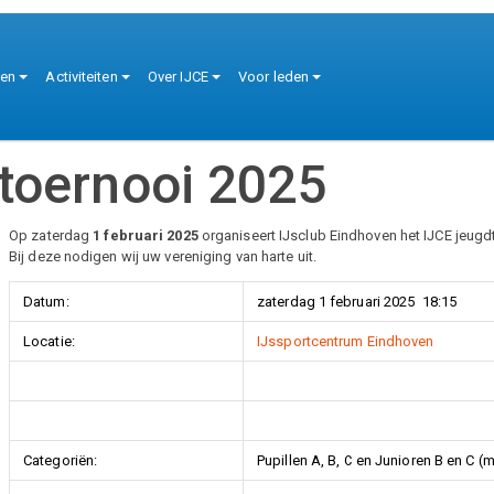
tie
ten
Activiteiten
Over IJCE
Voor leden
dtoernooi 2025
Op zaterdag
1 februari 2025
organiseert IJsclub Eindhoven het IJCE jeugd
Bij deze nodigen wij uw vereniging van harte uit.
Datum:
zaterdag 1 februari 2025 18:15
Locatie:
IJssportcentrum Eindhoven
Categoriën:
Pupillen A, B, C en Junioren B en C (