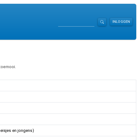
Zoeken
INLOGGEN
toernooi.
meisjes en jongens)