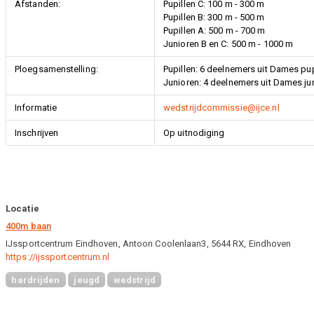
Afstanden:
Pupillen C: 100 m - 300 m
Pupillen B: 300 m - 500 m
Pupillen A: 500 m - 700 m
Junioren B en C: 500 m - 1000 m
Ploegsamenstelling:
Pupillen: 6 deelnemers uit Dames pupi
Junioren: 4 deelnemers uit Dames jun
Informatie
wedstrijdcommissie@ijce.nl
Inschrijven
Op uitnodiging
Locatie
400m baan
IJssportcentrum Eindhoven, Antoon Coolenlaan3, 5644 RX, Eindhoven
https://ijssportcentrum.nl
hardrijden
jeugd
wedstrijd