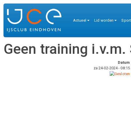
Overslaan en naar de inhoud gaan
Hoofdnaviga
Actueel
Lid worden
Spor
Geen training i.v.m.
Datum
za 24-02-2024 - 08:15