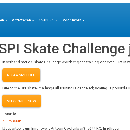
tie
ten
Activiteiten
Over IJCE
Voor leden
 SPI Skate Challenge
In verband met de
Skate Challenge wordt er geen training gegeven. Het is 
NU AANMELDEN
Due to the SPI Skate Challenge all training is canceled; skating is possible 
SUBSCRIBE NOW
Locatie
400m baan
IJssportcentrum Eindhoven, Antoon Coolenlaan3, 5644 RX, Eindhoven