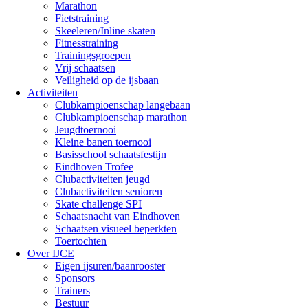
Marathon
Fietstraining
Skeeleren/Inline skaten
Fitnesstraining
Trainingsgroepen
Vrij schaatsen
Veiligheid op de ijsbaan
Activiteiten
Clubkampioenschap langebaan
Clubkampioenschap marathon
Jeugdtoernooi
Kleine banen toernooi
Basisschool schaatsfestijn
Eindhoven Trofee
Clubactiviteiten jeugd
Clubactiviteiten senioren
Skate challenge SPI
Schaatsnacht van Eindhoven
Schaatsen visueel beperkten
Toertochten
Over IJCE
Eigen ijsuren/baanrooster
Sponsors
Trainers
Bestuur