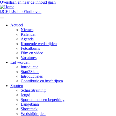
Overslaan en naar de inhoud gaan
IJCE | IJsclub Eindhoven
Actueel
Nieuws
Hoofdnavigatie
Kalender
Agenda
Komende wedstrijden
Fotoalbums
Film en video
Vacatures
Lid worden
Introductie
Start2Skate
Introductieles
Contributie en inschrijven
Sporten
Schaatstraining
Jeugd
Sporten met een beperking
Langebaan
Shorttrack
Wedstrijdrijden