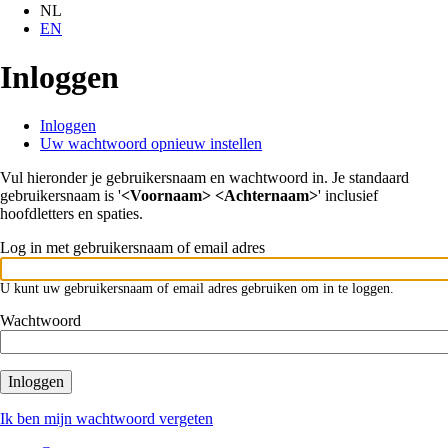
NL
EN
Inloggen
Inloggen
Toggle
Uw wachtwoord opnieuw instellen
tabs
Primaire
as
tabs
Vul hieronder je gebruikersnaam en wachtwoord in. Je standaard
a
gebruikersnaam is '
<Voornaam> <Achternaam>
' inclusief
menu
hoofdletters en spaties.
Log in met gebruikersnaam of email adres
U kunt uw gebruikersnaam of email adres gebruiken om in te loggen.
Wachtwoord
Inloggen
Ik ben mijn wachtwoord vergeten