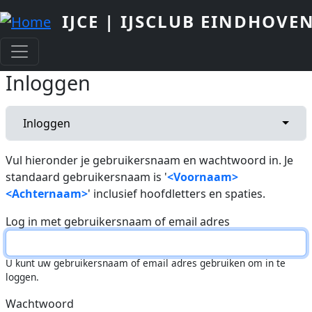
Overslaan en naar de inhoud gaan
IJCE | IJSCLUB EINDHOVE
Inloggen
Primaire tabs
Toggl
Inloggen
Vul hieronder je gebruikersnaam en wachtwoord in. Je
standaard gebruikersnaam is '
<Voornaam>
<Achternaam>
' inclusief hoofdletters en spaties.
Log in met gebruikersnaam of email adres
U kunt uw gebruikersnaam of email adres gebruiken om in te
loggen.
Wachtwoord