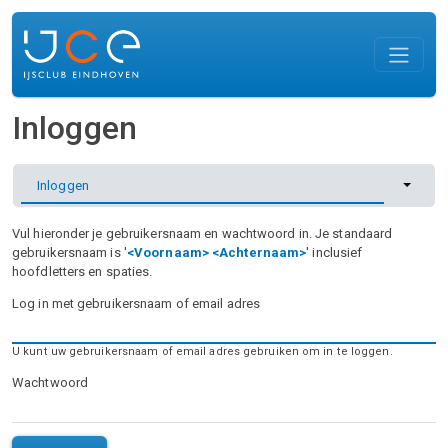
Overslaan en naar de inhoud gaan
Inloggen
Primaire tabs
Toggle 
Inloggen
Vul hieronder je gebruikersnaam en wachtwoord in. Je standaard
gebruikersnaam is '
<Voornaam> <Achternaam>
' inclusief
hoofdletters en spaties.
Log in met gebruikersnaam of email adres
U kunt uw gebruikersnaam of email adres gebruiken om in te loggen.
Wachtwoord